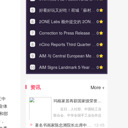
5
好看好玩又好吃！荷城「蘇村有鲤文化夜」太惊艳了
0
5
星光控股
6
2ONE Labs 额外提交的 2ONE® 品牌尼古丁袋产品收到 FDA 第二份 PMTA‘接受’通知
0
6
2025
7
Correction to Press Release Announcing nCino’s Third Quarter Fiscal Year 2025 Financial Results
0
7
好看好玩
8
nCino Reports Third Quarter Fiscal Year 2025 Financial Results
0
8
AIM 与 Centr
9
AIM 与 Central European Media Enterprises (CME) 签署了具有里程碑意义的五年协议
0
9
nCino Repor
10
AIM Signs Landmark 5-Year Deal with Central European Media Enterprises (CME)
0
10
2ONE Labs
资讯
More +
三中
玛格家居再获国家级荣誉：全国轻工业先进集体
全体
近日，人社部、中国轻工业
和部
联合会、中华全国手工业合作总
告，
社联合印发了《关于表彰全国轻
著名书画家陈忠洲院长出席中国致公党第十六届中央委员会第三次全体会议
12-05
工行业先进集体、劳动模范和先