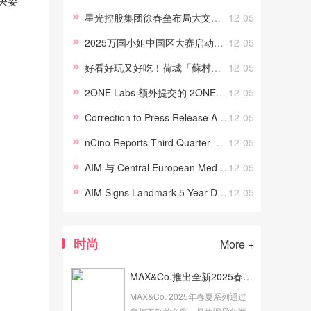
央委
进工作者的决定》(人社部发
星光控股集团徐春垒布局大文旅，多地投资超 180 亿
12-05
〔2024〕64号)，玛格家居荣获
2025万国小姐中国区大赛启动发布会圆满成功！
12-05
“全国轻工行业先进集体”的称号。
...
好看好玩又好吃！荷城「蘇村有鲤文化夜」太惊艳了
12-05
2ONE Labs 额外提交的 2ONE® 品牌尼古丁袋产品收到 FDA 第二份 PMTA‘接受’通知
12-05
Correction to Press Release Announcing nCino’s Third Quarter Fiscal Year 2025 Financial Results
12-05
nCino Reports Third Quarter Fiscal Year 2025 Financial Results
12-05
AIM 与 Central European Media Enterprises (CME) 签署了具有里程碑意义的五年协议
12-05
AIM Signs Landmark 5-Year Deal with Central European Media Enterprises (CME)
12-05
时尚
More +
MAX&Co.推出全新2025春夏系列 打造当代衣橱新灵感
MAX&Co. 2025年春夏系列通过