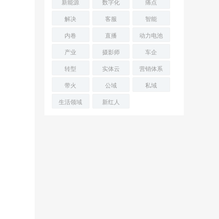
新能源
数字化
痛点
解决
客服
智能
内卷
直播
动力电池
产业
摄影师
车企
转型
实体云
营销体系
带火
公域
私域
生活领域
新红人