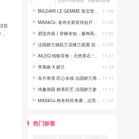
意想不到的色彩、风格迥异的面
料和玩趣的比例，巧妙的衔接过
BVLGARI LE GEMME 珠宝世家典藏系列 SAHARE 瑰玉宝石香氛华美上市
11-29
去与现在，融合正式与休闲，重
新演绎了品牌标志性设计，打造
MAX&Co. 发布全新宣传短片 ——《笑迎挑战的MAX》
11-26
结在
出既实用又不失风格的当代衣
易玺亦禧丨穿梭未知，服饰风尚的永恒探索
11-25
年，
橱。春夏系列将经典款的西装外
套、衬衫...
法国娇兰御廷兰花臻兰面霜 自御新生逾越时光
11-25
AILEQ 纯银耳饰：天然美石 “耳” 畔登基——玉髓玛瑙的时尚加冕礼
11-21
李禹焕 X 娇兰
11-19
东方奇境 匠心永续 法国娇兰再度亮相第七届中国国际进口博览会
11-11
绮趣游园 娇美匠艺 法国娇兰参展中法匠艺游园会
11-11
MAX&Co.秋冬时尚来袭，点亮多元女性之美 众星演绎MAX&Co.独特魅力
11-07
热门标签