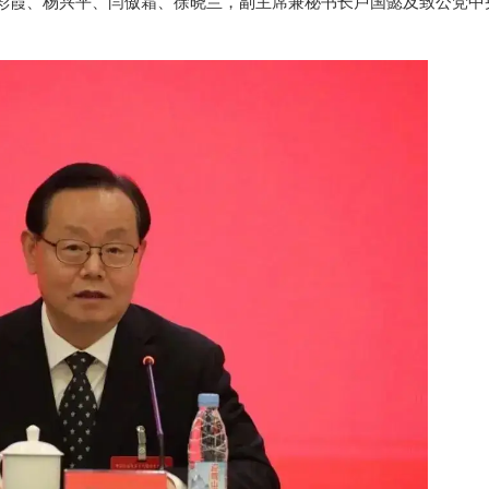
彩霞、杨兴平、闫傲霜、徐晓兰，副主席兼秘书长卢国懿及致公党中