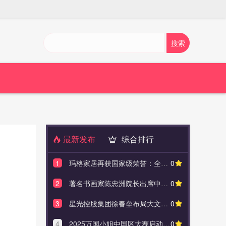
最新发布
综合排行
1
玛格家居再获国家级荣誉：全国轻工业先进集体
0
1
著名书画家陈
2
著名书画家陈忠洲院长出席中国致公党第十六届中央委员会第三次全体会议
0
2
玛格家
3
星光控股集团徐春垒布局大文旅，多地投资超 180 亿
0
3
Allegro DVT Launch
4
2025万国小姐中国区大赛启动发布会圆满成功！
0
4
Takeda Strengthens