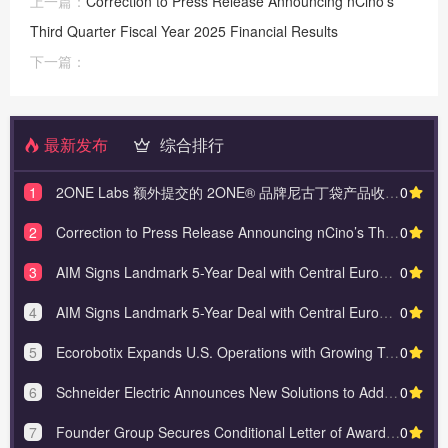
上一篇：
Correction to Press Release Announcing nCino’s
Third Quarter Fiscal Year 2025 Financial Results
下一篇：
最新发布
综合排行
1
2ONE Labs 额外提交的 2ONE® 品牌尼古丁袋产品收到 FDA 第二份 PMTA‘接受’通知
0
2
Correction to Press Release Announcing nCino’s Third Quarter Fiscal Year 2025 Financial Results
0
3
AIM Signs Landmark 5-Year Deal with Central European Media Enterprises (CME)
0
4
AIM Signs Landmark 5-Year Deal with Central European Media Enterprises (CME)
0
5
Ecorobotix Expands U.S. Operations with Growing Team, New Location, and Nationwide Reach
0
6
Schneider Electric Announces New Solutions to Address the Energy and Sustainability Challenges Spurr
0
7
Founder Group Secures Conditional Letter of Award Worth Approximately US$68 Million for a 100MW Sola
0