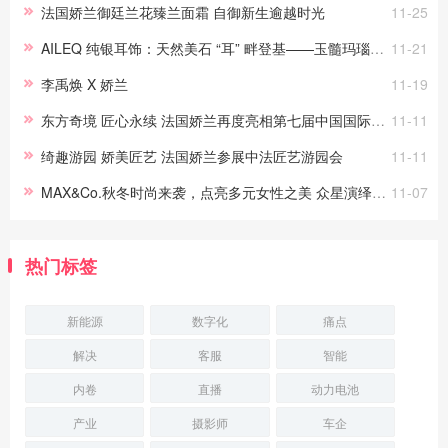
法国娇兰御廷兰花臻兰面霜 自御新生逾越时光
11-25
AILEQ 纯银耳饰：天然美石 “耳” 畔登基——玉髓玛瑙的时尚加冕礼
11-21
李禹焕 X 娇兰
11-19
东方奇境 匠心永续 法国娇兰再度亮相第七届中国国际进口博览会
11-11
绮趣游园 娇美匠艺 法国娇兰参展中法匠艺游园会
11-11
MAX&Co.秋冬时尚来袭，点亮多元女性之美 众星演绎MAX&Co.独特魅力
11-07
热门标签
新能源
数字化
痛点
解决
客服
智能
内卷
直播
动力电池
产业
摄影师
车企