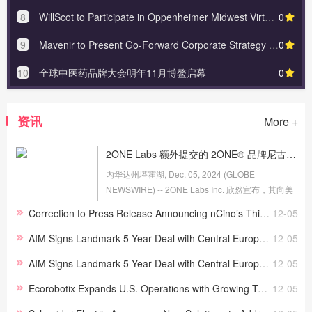
8
WillScot to Participate in Oppenheimer Midwest Virtual Summit
0
9
Mavenir to Present Go-Forward Corporate Strategy at Annual Global Analyst Event in Dallas
0
10
全球中医药品牌大会明年11月博鳌启幕
0
资讯
More +
2ONE Labs 额外提交的 2ONE® 品牌尼古丁袋产品收到 FDA 第二份 PMTA‘接受’通知
内华达州塔霍湖, Dec. 05, 2024 (GLOBE
NEWSWIRE) -- 2ONE Labs Inc. 欣然宣布，其向美
国食品药品监督管理局 (FDA) 提交的有关其他口味
Correction to Press Release Announcing nCino’s Third Quarter Fiscal Year 2025 Financial Results
12-05
2ONE® 尼古丁产品款式的烟草产品上市前申请
(PMTA) 已收到第二份‘接受’通...
AIM Signs Landmark 5-Year Deal with Central European Media Enterprises (CME)
12-05
AIM Signs Landmark 5-Year Deal with Central European Media Enterprises (CME)
12-05
Ecorobotix Expands U.S. Operations with Growing Team, New Location, and Nationwide Reach
12-05