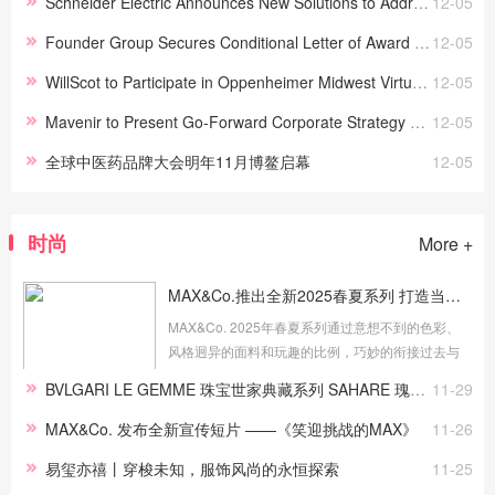
Schneider Electric Announces New Solutions to Address the Energy and Sustainability Challenges Spurr
12-05
Founder Group Secures Conditional Letter of Award Worth Approximately US$68 Million for a 100MW Sola
12-05
WillScot to Participate in Oppenheimer Midwest Virtual Summit
12-05
Mavenir to Present Go-Forward Corporate Strategy at Annual Global Analyst Event in Dallas
12-05
全球中医药品牌大会明年11月博鳌启幕
12-05
时尚
More +
MAX&Co.推出全新2025春夏系列 打造当代衣橱新灵感
MAX&Co. 2025年春夏系列通过意想不到的色彩、
风格迥异的面料和玩趣的比例，巧妙的衔接过去与
现在，融合正式与休闲，重新演绎了品牌标志性设
BVLGARI LE GEMME 珠宝世家典藏系列 SAHARE 瑰玉宝石香氛华美上市
11-29
计，打造出既实用又不失风格的当代衣橱。春夏系
列将经典款的西装外套、衬衫...
MAX&Co. 发布全新宣传短片 ——《笑迎挑战的MAX》
11-26
易玺亦禧丨穿梭未知，服饰风尚的永恒探索
11-25