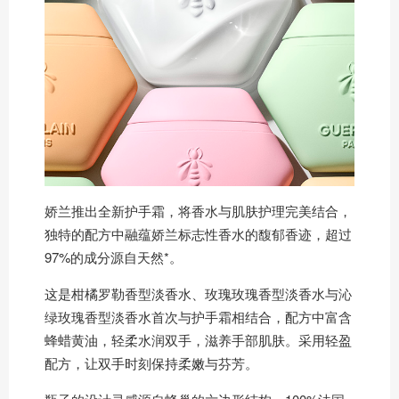
娇兰推出全新护手霜，将香水与肌肤护理完美结合，
独特的配方中融蕴娇兰标志性香水的馥郁香迹，超过
97%的成分源自天然*。
这是柑橘罗勒香型淡香水、玫瑰玫瑰香型淡香水与沁
绿玫瑰香型淡香水首次与护手霜相结合，配方中富含
蜂蜡黄油，轻柔水润双手，滋养手部肌肤。采用轻盈
配方，让双手时刻保持柔嫩与芬芳。