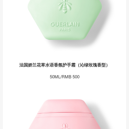
法国娇兰花草水语香氛护手霜（沁绿玫瑰香型）
50ML/RMB 500