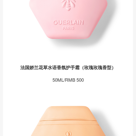
法国娇兰花草水语香氛护手霜（玫瑰玫瑰香型）
50ML/RMB 500