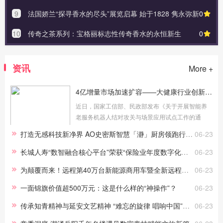
9
法国娇兰“探寻香水的尽头”展览启幕 始于1828 隽永弥新
0
10
传奇之茶系列：宝格丽标志性传奇香水的永恒新生
0
资讯
More +
4亿增量市场加速扩容——大健康行业创新尝试！
近日，国家工信部、民政部发布《关于开展智能养
老服务机器人结对攻关与场景应用试点工作的通
知》（以下简称《通知》），消息一出，意味着国
打造无感科技新净界 AO史密斯智慧「瀞」厨房领跑行业新范式
06-23
家正式为智慧养老产业按下“加速键”，引发了国内外
的广泛关注。 近年来...
长城人寿“数智融合核心平台”荣获“保险业年度数字化转型典型案例”
06-23
为颠覆而来！远程第40万台新能源商用车暨全新远程星享V7E首台下线
06-23
一面锦旗价值超500万元：这是什么样的“神操作”？
06-23
传承知青精神与延安文艺精神 “难忘的旋律 唱响中国”演出活动在惠买集团圆满举办
06-23