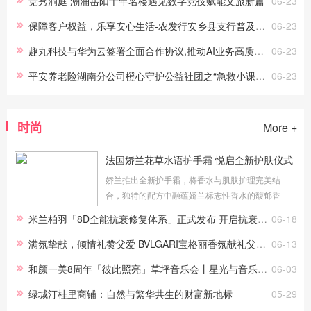
竞秀洞庭 潮涌岳阳千年名楼遇见数字竞技赋能文旅新篇
06-23
保障客户权益，乐享安心生活-农发行安乡县支行普及金融知识万里行活动亮点纷呈
06-23
趣丸科技与华为云签署全面合作协议,推动AI业务高质量发展
06-23
平安养老险湖南分公司橙心守护公益社团之“急救小课堂”活动
06-23
时尚
More +
法国娇兰花草水语护手霜 悦启全新护肤仪式
娇兰推出全新护手霜，将香水与肌肤护理完美结
合，独特的配方中融蕴娇兰标志性香水的馥郁香
迹，超过97%的成分源自天然*。 这是柑橘罗勒香型
米兰柏羽「8D全能抗衰修复体系」正式发布 开启抗衰新纪元
06-18
淡香水、玫瑰玫瑰香型淡香水与沁绿玫瑰香型淡香
水首次与护手霜相结合，配...
满氛挚献，倾情礼赞父爱 BVLGARI宝格丽香氛献礼父亲节
06-13
和颜一美8周年「彼此照亮」草坪音乐会丨星光与音乐交织的璀璨之夜
06-03
绿城汀桂里商铺：自然与繁华共生的财富新地标
05-29