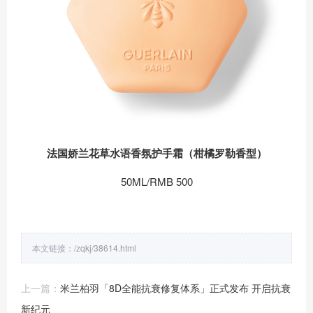
法国娇兰花草水语香氛护手霜（柑橘罗勒香型）
50ML/RMB 500
本文链接：
/zqkj/38614.html
上一篇：
米兰柏羽「8D全能抗衰修复体系」正式发布 开启抗衰
新纪元