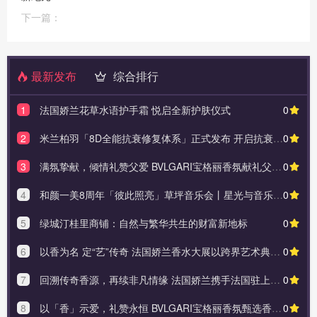
下一篇：
最新发布
综合排行
1
法国娇兰花草水语护手霜 悦启全新护肤仪式
0
2
米兰柏羽「8D全能抗衰修复体系」正式发布 开启抗衰新纪元
0
3
满氛挚献，倾情礼赞父爱 BVLGARI宝格丽香氛献礼父亲节
0
4
和颜一美8周年「彼此照亮」草坪音乐会丨星光与音乐交织的璀璨之夜
0
5
绿城汀桂里商铺：自然与繁华共生的财富新地标
0
6
以香为名 定“艺”传奇 法国娇兰香水大展以跨界艺术典藏嗅觉奢华
0
7
回溯传奇香源，再续非凡情缘 法国娇兰携手法国驻上海总领事馆展开“非凡对话”
0
8
以「香」示爱，礼赞永恒 BVLGARI宝格丽香氛甄选香作致礼520
0