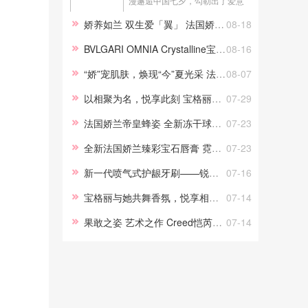
漫邂逅中国七夕，勾勒出了爱意
最真挚的模样。BVLGARI宝格丽
娇养如兰 双生爱「翼」 法国娇兰携手新晋品牌大使宋威龙共赴七夕华彩臻境
08-18
香氛为爱落笔，将深邃情感凝练
为四段香气叙事，每一个故事都
BVLGARI OMNIA Crystalline宝格丽白晶身体护理系列全新上市
08-16
承载着独特的爱，每一款香氛都
“娇”宠肌肤，焕现“今”夏光采 法国娇兰携手新晋护肤大使赵今麦共溯元气“蜜”境
08-07
能成为传递心意的优雅信使，于
此刻...
以相聚为名，悦享此刻 宝格丽ALLEGRA与她共舞香氛派对闪耀呈献
07-29
法国娇兰帝皇蜂姿 全新冻干球复原蜜精华组
07-23
全新法国娇兰臻彩宝石唇膏 霓裳羽衣系列 灵感源自中华传统文化与华美羽翎的配色
07-23
新一代喷气式护龈牙刷——锐舞气泡牙刷的革新之路
07-16
宝格丽与她共舞香氛，悦享相聚时光
07-14
果敢之姿 艺术之作 Creed恺芮得Aventus拿破仑之水系列致献荣耀时刻
07-14