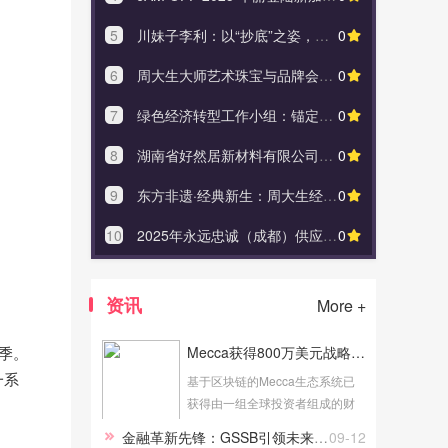
5
川妹子李利：以“抄底”之姿，让熊大爷两家转让老店三月回本
0
5
川妹子李利
6
周大生大师艺术珠宝与品牌会员共绘艺术新篇
0
6
周大生
7
绿色经济转型工作小组：锚定绿色转型战略新航道 构建高质量经济发展新范式
0
7
绿色经济转型
8
湖南省好然居新材料有限公司视线停留于意境之中，内心获得激励
0
8
湖南省好然
9
东方非遗·经典新生：周大生经典金秋献礼，以匠心诠释东方美学
0
9
东方非遗·
10
2025年永远忠诚（成都）供应链管理有限公司实惠与生活态度共存
0
10
2025年
资讯
More +
季。
Mecca获得800万美元战略融资，旨在加强开发和推动行业进步
一系
基于区块链的Mecca生态系统已
获得由一组全球投资者组成的财
团的800万美元战略投资，其中包
金融革新先锋：GSSB引领未来金融新潮流
09-12
括Gemhead Capital、Alpha