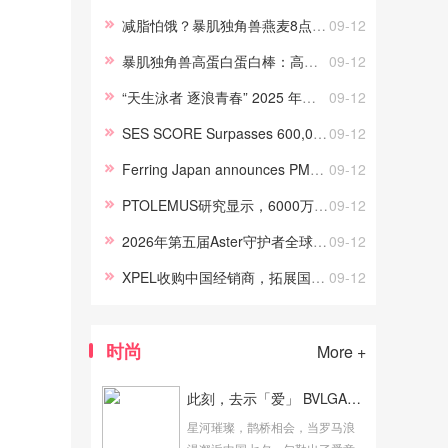
Capital、BD Ventures以及一些
减脂怕饿？暴肌独角兽燕麦8点棒：108kcal，高饱腹还补营养
09-12
知名的亚洲家族办公室。这一轮
暴肌独角兽高蛋白蛋白棒：高蛋白+ 0反式脂肪，自律期冲就对了！
09-12
融资突显了对Mecca愿景和执行
力日益...
“天生泳者 逐浪青春” 2025 年全国体育传统学校游泳联赛将再度落户呼和浩特
09-12
SES SCORE Surpasses 600,000 of Transmission Hours, Delivering 900 Hours of Major Sports Content Dail
09-12
Ferring Japan announces PMDA Acceptance of NDA Filing for nadofaragene firadenovec
09-12
PTOLEMUS研究显示，6000万司机通过远程信息处理技术投保——到2035年，基于使用量的保险(UBI)市场规模将达2000亿欧元
09-12
2026年第五届Aster守护者全球护理奖开放提名，奖金达25万美元
09-12
XPEL收购中国经销商，拓展国际业务版图
09-12
时尚
More +
此刻，去示「爱」 BVLGARI宝格丽香氛解锁七夕香气故事
星河璀璨，鹊桥相会，当罗马浪