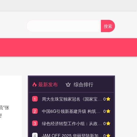
最新发布
综合排行
1
周大生珠宝独家冠名《国家宝藏》周游季，携手共启文化传承之旅
0
1
周大生珠宝
员”张
2
中国6G引领新基建升级 构筑数字中国坚实基石
0
2
中国6G
密
3
绿色经济转型工作小组：从政策引领到全民行动，推动绿色经济转型新格局
0
3
绿色经济转型
4
JAM OFF 2025 华丽登陆新加坡环球影城 Rain、郑伊健、张敬轩领衔主演
0
4
JAM OFF