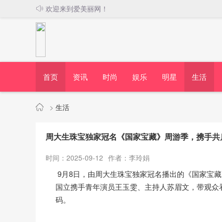
欢迎来到爱美丽网！
首页
资讯
时尚
娱乐
明星
生活
>
生活
周大生珠宝独家冠名《国家宝藏》周游季，携手共
时间：2025-09-12
作者：李玲娟
9月8日，由周大生珠宝独家冠名播出的《国家宝藏》
国立携手青年演员王玉雯、主持人苏眉文，带观众
码。