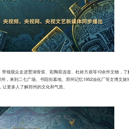
领观众走进贾湖骨笛、彩陶双连壶、杜岭方鼎等10余件文物，了
郑州，来到二七广场、书院街墓地、郑州记忆1952油化厂等文博文旅
，让更多人了解郑州的文化和气质。