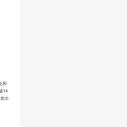
化和
14
友发出