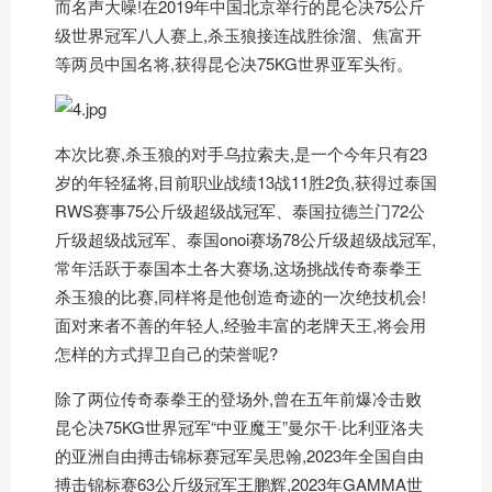
而名声大噪!在2019年中国北京举行的昆仑决75公斤
级世界冠军八人赛上,杀玉狼接连战胜徐溜、焦富开
等两员中国名将,获得昆仑决75KG世界亚军头衔。
本次比赛,杀玉狼的对手乌拉索夫,是一个今年只有23
岁的年轻猛将,目前职业战绩13战11胜2负,获得过泰国
RWS赛事75公斤级超级战冠军、泰国拉德兰门72公
斤级超级战冠军、泰国onoi赛场78公斤级超级战冠军,
常年活跃于泰国本土各大赛场,这场挑战传奇泰拳王
杀玉狼的比赛,同样将是他创造奇迹的一次绝技机会!
面对来者不善的年轻人,经验丰富的老牌天王,将会用
怎样的方式捍卫自己的荣誉呢?
除了两位传奇泰拳王的登场外,曾在五年前爆冷击败
昆仑决75KG世界冠军“中亚魔王”曼尔干·比利亚洛夫
的亚洲自由搏击锦标赛冠军吴思翰,2023年全国自由
搏击锦标赛63公斤级冠军王鹏辉,2023年GAMMA世