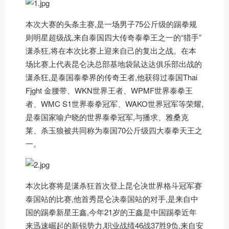
本次大赛的头条主赛,是一场男子75公斤级的踢拳规
则明星超级战,来自泰国四大传奇泰拳王之一的“猎手”
潇杀狂,将在本次比赛上迎来自己的复出之战。在本
场比赛上代表昆仑决总部基地袋鼠达达俱乐部出战的
潇杀狂,是泰国泰拳界的传奇王者,他获得过泰国Thai
Fjght 金腰带、WKN世界王者、WPMF世界泰拳王
者、WMC S1世界泰拳冠军、WAKO世界冠军等荣耀,
是泰国家喻户晓的世界泰拳冠军,与播求、雅桑克
莱、杀玉狼被共同称为泰国70公斤级四大泰拳天王之
一。
本次比赛将是潇杀狂首次登上昆仑决世界格斗冠军赛
泰国站的比赛,他首秀昆仑决泰国站的对手,是来自中
国的踢拳新星王鑫,今年21岁的王鑫是中国踢拳近年
来迅速崛起的新锐势力,职业战绩46战37胜9负,来自安