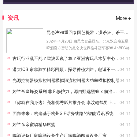
资讯
More +
昆仑决98重回泰国芭提雅，潇杀狂、杀玉狼两大传奇泰拳王领衔出征！
2024年4月20日,由思念食品冠名、北京双合盛五星
啤酒官方赞助的昆仑决世界格斗冠军赛98 & 蝉FC格
斗冠军赛泰国站,将在泰国芭提雅JF Boxing Muay
古玩行业乱不乱？碧波园说了算？亚洲古玩艺术新中心？#燚境文化
04-11
Thai Stadium Pattaya 场馆举办,本次赛事由昆仑决
和蝉FC冠军赛联合主办。...
港大ICB 东非游学精彩回顾：探寻神秘大陆，邂逅不一样的自己
04-11
光源控制器模拟控制器模拟恒流控制器大功率模拟控制器
04-11
娇兰帝皇蜂姿系列 非凡修护力，源自甄选黑蜂 x 前沿科技
04-11
《你就在我身边》亮相优秀影片推介会 李汶翰鹤男上演青春暗恋心事
04-11
面向未来：构建基于杭州SIP话务线路的智能通讯系统
04-11
娇兰亲亲蜜吻精华唇蜜
04-11
啤酒设备厂家啤酒设备生产厂家啤酒酿造设备厂家
04-11