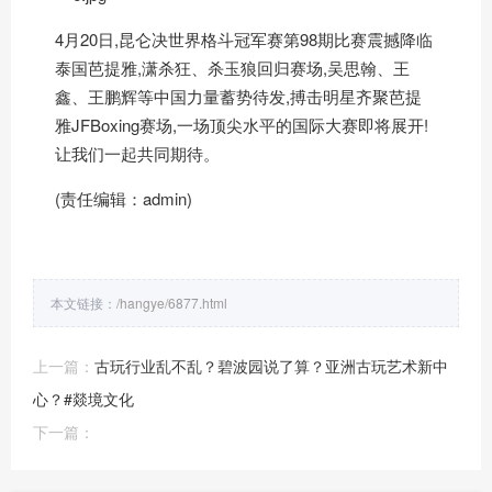
4月20日,昆仑决世界格斗冠军赛第98期比赛震撼降临
泰国芭提雅,潇杀狂、杀玉狼回归赛场,吴思翰、王
鑫、王鹏辉等中国力量蓄势待发,搏击明星齐聚芭提
雅JFBoxing赛场,一场顶尖水平的国际大赛即将展开!
让我们一起共同期待。
(责任编辑：admin)
本文链接：
/hangye/6877.html
上一篇：
古玩行业乱不乱？碧波园说了算？亚洲古玩艺术新中
心？#燚境文化
下一篇：