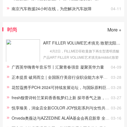
南京汽车救援24小时在线，为您解决汽车故障
04-11
时尚
More +
ART FILLER VOLUME艺术填充·致塑沈阳百嘉丽首发钜献！
4月2日，FILLMED菲欧曼旗下再生型透明质酸
产品ART FILLER VOLUME艺术填充&middot;致塑
在沈阳百嘉丽整形美容医院完成进驻，同时也是
广西英华嗨青年音乐节丨汇聚青春强音 凝聚英华力量
04-09
ART FILLER VOLUME艺术填充&middot;致塑在东
北市场的首发上市。 沈阳百嘉丽医...
正本提质 破局而立 | 全国医疗美容行业职业能力水平评价体系重磅发布！
03-28
花皙蔻携手PCHi 2024可持续发展论坛，与国际原料巨头共议健康美丽议题
03-28
fresh馥蕾诗铃兰茉莉香香氛梦幻上新 探寻香气之旅，拥抱春日芳息
03-27
悦享臻美，润金店全新COLOR JOY悦彩系列与女性共赴美的旅程
03-26
Orveda奥薇达与AZZEDINE ALAÏA基金会再启新章 全力扶持南非设计新秀盎然生长
03-16