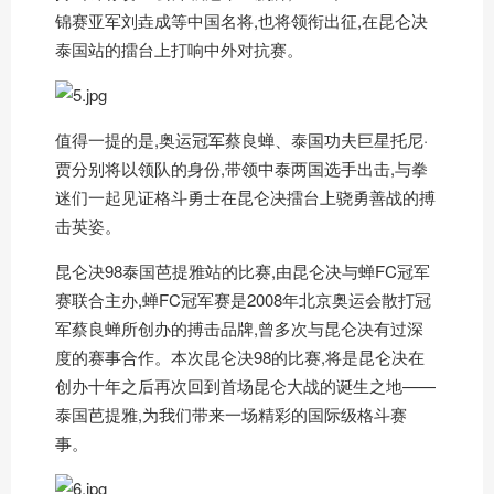
锦赛亚军刘垚成等中国名将,也将领衔出征,在昆仑决
泰国站的擂台上打响中外对抗赛。
值得一提的是,奥运冠军蔡良蝉、泰国功夫巨星托尼·
贾分别将以领队的身份,带领中泰两国选手出击,与拳
迷们一起见证格斗勇士在昆仑决擂台上骁勇善战的搏
击英姿。
昆仑决98泰国芭提雅站的比赛,由昆仑决与蝉FC冠军
赛联合主办,蝉FC冠军赛是2008年北京奥运会散打冠
军蔡良蝉所创办的搏击品牌,曾多次与昆仑决有过深
度的赛事合作。本次昆仑决98的比赛,将是昆仑决在
创办十年之后再次回到首场昆仑大战的诞生之地——
泰国芭提雅,为我们带来一场精彩的国际级格斗赛
事。