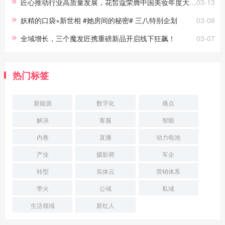
匠心推动行业高质量发展，花皙蔻荣膺中国美妆年度大奖！
03-13
妖精的口袋×新世相 #她房间的秘密# 三八特别企划
03-08
全域增长，三个魔发匠携重磅新品开启线下狂飙！
03-07
热门标签
新能源
数字化
痛点
解决
客服
智能
内卷
直播
动力电池
产业
摄影师
车企
转型
实体云
营销体系
带火
公域
私域
生活领域
新红人