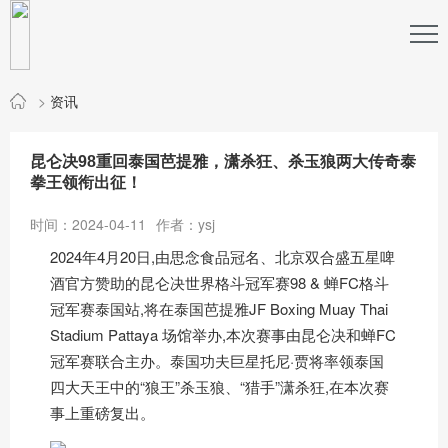
>
资讯
昆仑决98重回泰国芭提雅，潇杀狂、杀玉狼两大传奇泰
拳王领衔出征！
时间：2024-04-11
作者：ysj
2024年4月20日,由思念食品冠名、北京双合盛五星啤
酒官方赞助的昆仑决世界格斗冠军赛98 & 蝉FC格斗
冠军赛泰国站,将在泰国芭提雅JF Boxing Muay Thai
Stadium Pattaya 场馆举办,本次赛事由昆仑决和蝉FC
冠军赛联合主办。泰国功夫巨星托尼·贾将率领泰国
四大天王中的“狼王”杀玉狼、“猎手”潇杀狂,在本次赛
事上重磅复出。