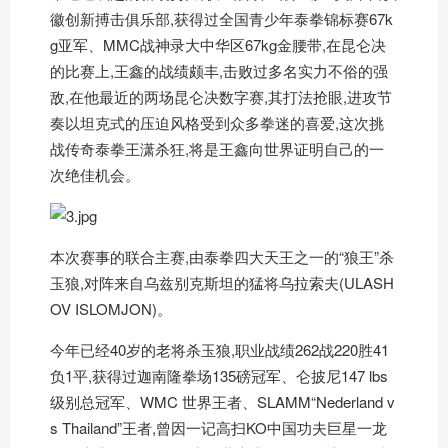
徽创新搏击俱乐部,获得过全国青少年泰拳锦标赛67k
g亚军、MMC战神录大中华区67kg金腰带,在昆仑决
的比赛上,王鑫的战绩颇丰,击败过多名实力不俗的强
敌,在他最近的两场昆仑决数字赛,其打法抢眼,进攻节
奏以坦克式的压迫风格受到众多拳迷的喜爱,这次挑
战传奇泰拳王潇杀狂,将是王鑫向世界证明自己的一
次绝佳机会。
本次赛事的联合主赛,由泰拳四大天王之一的“狼王”杀
玉狼,对阵来自乌兹别克斯坦的猛将乌拉索夫(ULASH
OV ISLOMJON)。
今年已经40岁的老将杀玉狼,职业战绩262战220胜41
负1平,获得过迦南隆拳场135磅冠军、仑披尼147 lbs
级别总冠军、WMC 世界王者、SLAMM“Nederland v
s Thailand”王者,曾因一记高扫KO中国功夫巨星一龙