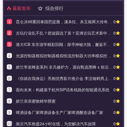
最新发布
综合排行
1
昆仑决98重回泰国芭提雅，潇杀狂、杀玉狼两大传奇泰拳王领衔出征！
0
2
古玩行业乱不乱？碧波园说了算？亚洲古玩艺术新中心？#燚境文化
0
3
港大ICB 东非游学精彩回顾：探寻神秘大陆，邂逅不一样的自己
0
4
光源控制器模拟控制器模拟恒流控制器大功率模拟控制器
0
5
娇兰帝皇蜂姿系列 非凡修护力，源自甄选黑蜂 x 前沿科技
0
6
《你就在我身边》亮相优秀影片推介会 李汶翰鹤男上演青春暗恋心事
0
7
面向未来：构建基于杭州SIP话务线路的智能通讯系统
0
8
娇兰亲亲蜜吻精华唇蜜
0
9
啤酒设备厂家啤酒设备生产厂家啤酒酿造设备厂家
0
10
南京汽车救援24小时在线，为您解决汽车故障
0