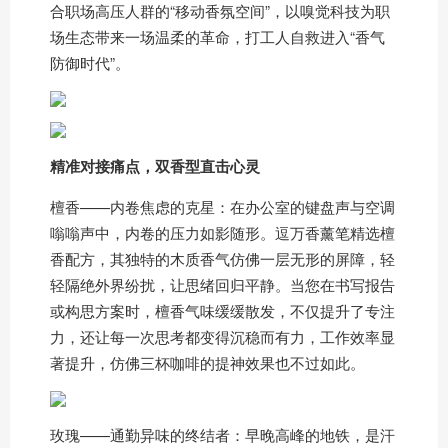
合职场高压人群的“移动香氛空间”，以嗅觉科技为职
场生态带来一场温柔的革命，打工人自救进入“香气
防御时代”。
精准对接痛点，双香型直击心灵
檀香——内卷焦虑的克星：在办公室的键盘声与空调
嗡嗡声中，内卷的压力如影随形。逗万香薰笔精选檀
香配方，其独特的木质香气仿佛一层无形的屏障，轻
轻隔绝外界纷扰，让思绪回归平静。当您在书写报告
或构思方案时，檀香气味缓缓散发，不仅提升了专注
力，还让每一次思考都变得沉稳而有力，工作效率显
著提升，仿佛三杯咖啡的提神效果也不过如此。
玫瑰——通勤异味的终结者：早晚高峰的地铁，是汗