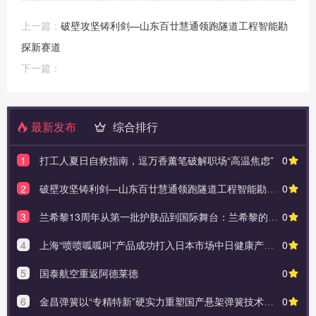
上一篇：
破壁攻坚铸利剑—山东百廿慧通领跑隧道工程智能勘
探新赛道
下一篇：
最新发布
综合排行
1
打工人夏日自救指南，逗万香薰笔破解职场“高温焦虑”
0
2
破壁攻坚铸利剑—山东百廿慧通领跑隧道工程智能勘探新赛道
0
3
兰希黎13周年从第一批护肤品到国际舞台：兰希黎的逐梦之路（2012-2025）
0
4
上海“喷喷呱呱叫”产品成功打入日本市场中日健康产业合作迈出新步伐
0
5
国泰航空重返阿德莱德
0
6
金昌弹簧以“专精特新”硬实力重塑国产悬架弹簧技术高度
0