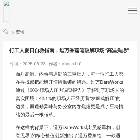
>
资讯
打工人夏日自救指南，逗万香薰笔破解职场“高温焦虑”
时间：2025-05-23
作者：qbqsn110
面对高温、内卷与通勤的三重压力，每一位打工人都
在寻找那把能解开情绪枷锁的钥匙。逗万DareWorks
通过《2024职场人压力调查报告》了解到了职场人的
真实困境：42.1%的职场人正经历着“发疯式解压”的
边缘，而通勤异味与办公室内卷焦虑更是成了压垮情
绪的最后一根稻草。
在这样的背景下，逗万DareWorks以“灵感重构，创
意无界”的核心价值创新推出了逗万香薰笔，一款适