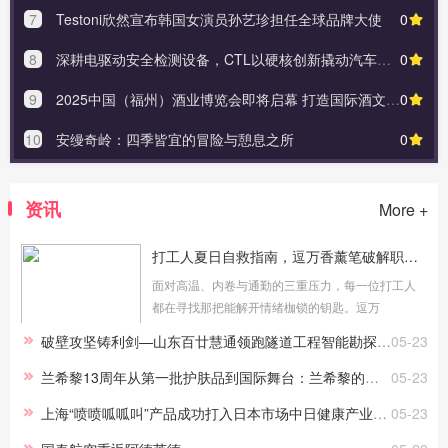
7
Testoni欣然宣布韩国女演员孙艺珍担任全球品牌大使
0
8
深耕电驱动安全检测设备，CTL以硬核创新撬动汽车智造新蓝海
0
9
2025中国（福州）酒业博览会即将启幕 打造国际酒文化盛宴
0
10
安缦奇岭：四季皆宜的冒险与憩息之所
0
资讯
More +
打工人夏日自救指南，逗万香薰笔破解职场“高温焦虑”
面对高温、内卷与通勤的三重压力，每一位打工人
都在寻找那把能解开情绪枷锁的钥匙。逗万
DareWorks通过《2024职场人压力调查报告》了解
破壁攻坚铸利剑—山东百廿慧通领跑隧道工程智能勘探新赛道
05-23
到了职场人的真实困境：42.1%的职场人正经历着
“发疯式解压”的边缘，而通勤异味...
兰希黎13周年从第一批护肤品到国际舞台：兰希黎的逐梦之路（2012-2025）
05-23
上海“喷喷呱呱叫”产品成功打入日本市场中日健康产业合作迈出新步伐
05-23