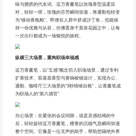
味与拥挤的代名词。逗万香薰笔以玫瑰香型温柔应
对，轻轻一挥，玫瑰的芬芳瞬间弥漫，将通勤包转变
为“移动香氛舱”。即便在人群中挤成沙丁鱼，也能保
持一份优雅与从容，仿佛置身于莫奈花园之中，让每
一次出行都成为一场愉悦的旅程。
纵横三大场景，重构职场幸福感
逗万香薰笔，以“五感”概念切入职场场景，通过专利
扩香技术、双基底香型与黄铜棱镜设计，实现办公、
通勤、咖啡厅三大场景的“3秒情绪自救”，让香薰笔成
为职场人的“第六感官”
办公场景：在紧张的会议间隙，或是灵感枯竭的午
后，轻轻旋转逗万香薰笔，檀香的沉稳气息瞬间弥漫
整个空间。它像是一位无声的助手，帮助您隔绝外界