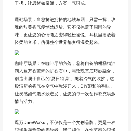
干扰，让思绪如泉涌，方案一气呵成。
通勤场景：当您挤进拥挤的地铁车厢，只需一挥，玫
瑰的甜美香气便悄然绽放。它不仅掩盖了周围的异
味，更让您的心情随之变得轻松愉悦。耳机里播放着
轻柔的音乐，仿佛整个世界都变得温柔起来。
咖啡厅场景：在咖啡厅的角落，您将自备的柑橘精油
滴入逗万香薰笔的扩香石中，与玫瑰基底巧妙融合，
创造出属于自己的“夏日特调”。随着冷气的吹拂，这
股清新的香气在空气中弥漫开来，DIY混和的香味，
让灵感如气泡水般迸发，让您的每一次创作都充满激
情与活力。
逗万DareWorks，不仅仅是一个文创品牌，更是一种
职场生存哲学的倡导者。我们相信，在快节奏的职场