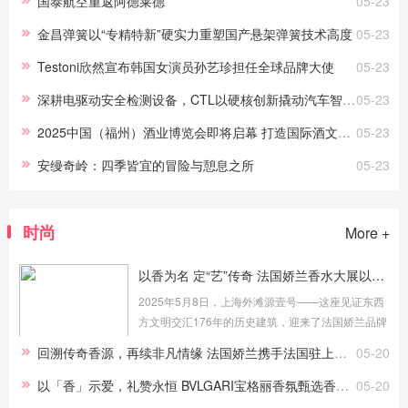
国泰航空重返阿德莱德
05-23
金昌弹簧以“专精特新”硬实力重塑国产悬架弹簧技术高度
05-23
Testoni欣然宣布韩国女演员孙艺珍担任全球品牌大使
05-23
深耕电驱动安全检测设备，CTL以硬核创新撬动汽车智造新蓝海
05-23
2025中国（福州）酒业博览会即将启幕 打造国际酒文化盛宴
05-23
安缦奇岭：四季皆宜的冒险与憩息之所
05-23
时尚
More +
以香为名 定“艺”传奇 法国娇兰香水大展以跨界艺术典藏嗅觉奢华
2025年5月8日，上海外滩源壹号——这座见证东西
方文明交汇176年的历史建筑，迎来了法国娇兰品牌
197年传奇史诗的东方注脚。“探寻香水的尽头”主题
回溯传奇香源，再续非凡情缘 法国娇兰携手法国驻上海总领事馆展开“非凡对话”
05-20
大展在此盛大启幕，80余件典藏臻品构筑起横跨两
个世纪的嗅觉圣殿，其...
以「香」示爱，礼赞永恒 BVLGARI宝格丽香氛甄选香作致礼520
05-20