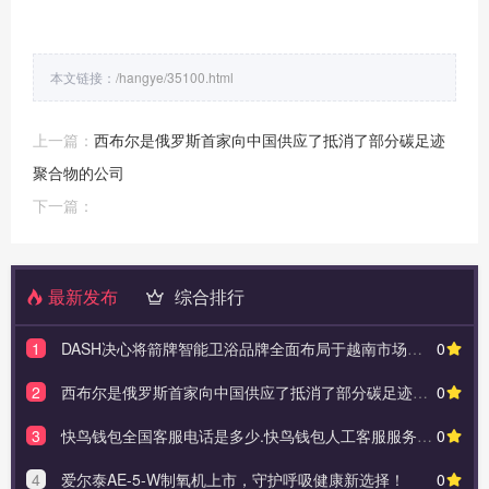
本文链接：
/hangye/35100.html
上一篇：
西布尔是俄罗斯首家向中国供应了抵消了部分碳足迹
聚合物的公司
下一篇：
最新发布
综合排行
1
DASH决心将箭牌智能卫浴品牌全面布局于越南市场，扩大品牌影响力。
0
2
西布尔是俄罗斯首家向中国供应了抵消了部分碳足迹聚合物的公司
0
3
快鸟钱包全国客服电话是多少.快鸟钱包人工客服服务热线
0
4
爱尔泰AE-5-W制氧机上市，守护呼吸健康新选择！
0