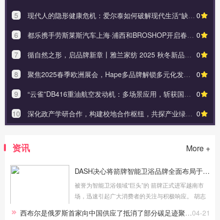
5
现代人的隐形健康危机：爱尔泰如何破解现代生活“缺氧困局”
0
6
都乐携手劳斯莱斯汽车上海·浦西和BROSHOP开启春日骑行时光
0
7
循自然之形，启品牌新章丨雅兰家纺 2025 秋冬新品发布会圆满举行
0
8
聚焦2025春季欧洲展会，Hape多品牌解锁多元化发展新姿势
0
9
“云雀”DB416重油航空发动机：多场景应用，斩获国内外市场佳绩
0
10
深化政产学研合作，构建校地合作枢纽，共探产业绿色发展
0
资讯
More +
DASH决心将箭牌智能卫浴品牌全面布局于越南市场，扩大品牌影响力。
被誉为智能卫浴领域“巨头”的 箭牌正式进军越南市
场，迅速引起广大消费者的关注与积极响应。 胡志
明市, 越南 - Media OutReach Newswire – 2025年4
西布尔是俄罗斯首家向中国供应了抵消了部分碳足迹聚合物的公司
04-21
月18日 - 拥有逾30年发展历程，ARROW Home