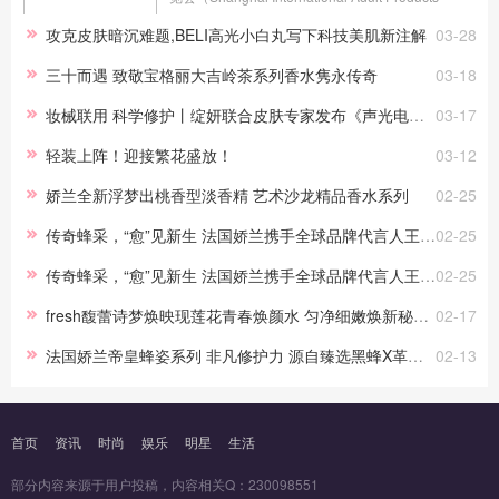
Industry Exhibition，简称 “API情趣生活展”）在上海
攻克皮肤暗沉难题,BELI高光小白丸写下科技美肌新注解
03-28
跨国采购会展中心（光复西路2739号）正式拉开帷
幕。 本届...
三十而遇 致敬宝格丽大吉岭茶系列香水隽永传奇
03-18
妆械联用 科学修护丨绽妍联合皮肤专家发布《声光电救急蓝宝书》
03-17
轻装上阵！迎接繁花盛放！
03-12
娇兰全新浮梦出桃香型淡香精 艺术沙龙精品香水系列
02-25
传奇蜂采，“愈”见新生 法国娇兰携手全球品牌代言人王鹤棣焕启全新第四代黄金复原蜜
02-25
传奇蜂采，“愈”见新生 法国娇兰携手全球品牌代言人王鹤棣焕启全新第四代黄金复原蜜
02-25
fresh馥蕾诗梦焕映现莲花青春焕颜水 匀净细嫩焕新秘密 尽展肌肤【磨皮】术
02-17
法国娇兰帝皇蜂姿系列 非凡修护力 源自臻选黑蜂X革新科学 全新第四代 黄金复原蜜*
02-13
首页
资讯
时尚
娱乐
明星
生活
部分内容来源于用户投稿，内容相关Q：230098551