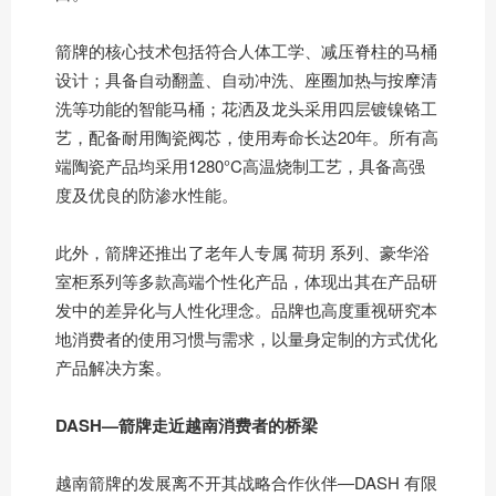
箭牌的核心技术包括符合人体工学、减压脊柱的马桶
设计；具备自动翻盖、自动冲洗、座圈加热与按摩清
洗等功能的智能马桶；花洒及龙头采用四层镀镍铬工
艺，配备耐用陶瓷阀芯，使用寿命长达20年。所有高
端陶瓷产品均采用1280°C高温烧制工艺，具备高强
度及优良的防渗水性能。
此外，箭牌还推出了老年人专属 荷玥 系列、豪华浴
室柜系列等多款高端个性化产品，体现出其在产品研
发中的差异化与人性化理念。品牌也高度重视研究本
地消费者的使用习惯与需求，以量身定制的方式优化
产品解决方案。
DASH—
箭牌走近越南消费者的桥
梁
越南箭牌的发展离不开其战略合作伙伴—DASH 有限