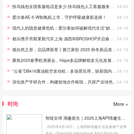
Group 目前已跻身全...
快鸟钱包全国客服电话是多少.快鸟钱包人工客服服务热线
04-20
爱尔泰AE-5-W制氧机上市，守护呼吸健康新选择！
04-19
现代人的隐形健康危机：爱尔泰如何破解现代生活“缺氧困局”
04-19
都乐携手劳斯莱斯汽车上海·浦西和BROSHOP开启春日骑行时光
04-19
循自然之形，启品牌新章丨雅兰家纺 2025 秋冬新品发布会圆满举行
04-19
聚焦2025春季欧洲展会，Hape多品牌解锁多元化发展新姿势
04-19
“云雀”DB416重油航空发动机：多场景应用，斩获国内外市场佳绩
04-19
深化政产学研合作，构建校地合作枢纽，共探产业绿色发展
04-19
时尚
More +
智链全球·潮趣新生｜2025上海API情趣生活展盛大启幕
2025年4月18日，上海国际情趣生活及健康产业博
览会（Shanghai International Adult Products