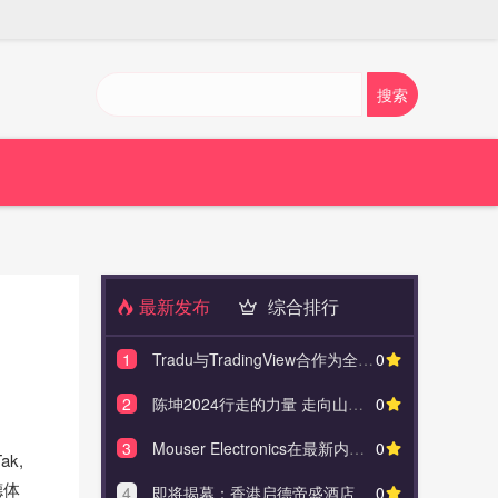
最新发布
综合排行
1
Tradu与TradingView合作为全球客户提供一流的图表和交易工具
0
1
即将
2
陈坤2024行走的力量 走向山野感受距离自然更近的地方
0
2
Tradu与
3
Mouser Electronics在最新内容系列中探讨可持续智能电网创新
0
3
陈坤202
k,
德体
4
即将揭幕：香港启德帝盛酒店
0
4
Mouser 