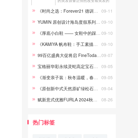
的美发设备正悄然改变着美发的
体验 —— 智能美发加热器 360°
《时尚之选：Forever21 德训女鞋》
09-11
旋转发廊冷烫烘发机。 这款烘发
机首先在设计上展现出了独特的
YUMIN 原创设计海岛度假系列小众编织百搭手链
09-10
巧思。它能够 360° 旋转，这一特
《厚底小白鞋 —— 女鞋中的踩屎感宝藏》
09-10
性使得美发师在操作过程...
《KAMIYA 帆布鞋：手工素描的时尚之美》
09-10
99百亿盛典大促将启 FineToday菲婷丝旗下各品牌惊喜来袭
09-07
宝格丽华彩永续灵蛇高定宝石香水闪耀亮相 独一无二的香氛瑰宝
09-05
《渐变亲子装：秋冬温暖，春款绚烂》
09-05
《原创新中式天然原矿绿松石项链串珠国风锁骨链：璀璨国风之韵》
09-04
赋新意式优雅FURLA 2024秋冬系列
08-26
热门标签