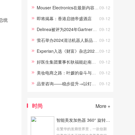
实时数据、可定制的图表和技术
Mouser Electronics在最新内容系列中探讨可持续智能电网创新
09-12
分析工具。 通过此次合作，Tradu
即将揭幕：香港启德帝盛酒店
09-12
总统
的客户将可以访问TradingVi...
Delinea被评为2024年Gartner®特权访问管理魔力象限™的领导者
09-12
萤石举办2024清洁机器人新品发布会 多维智能再造行业标杆
09-12
Experian入选《财富》杂志2024年“百佳科技工作场所”榜单
09-12
好医生集团董事长耿福能赴南京秦邦吉品农业开发公司考察调研
09-12
美妆电商之路：叶媛的奋斗与感恩————杭州海仓云商科技有限公司
09-12
品誉咨询——稳步提升→以钉钉子精神抓好绩效落地！
09-12
时尚
More +
智能美发加热器 360° 旋转发廊冷烫烘发机——美发新宠
在繁华的发廊世界里，一款创新