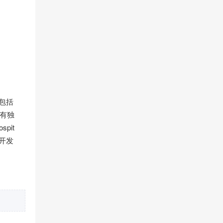
包括
拥有独
pit
在开发