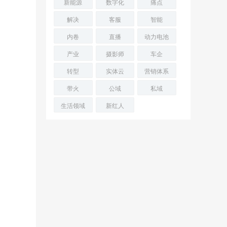
新能源
数字化
痛点
解决
客服
智能
内卷
直播
动力电池
产业
摄影师
车企
转型
实体云
营销体系
带火
公域
私域
生活领域
新红人