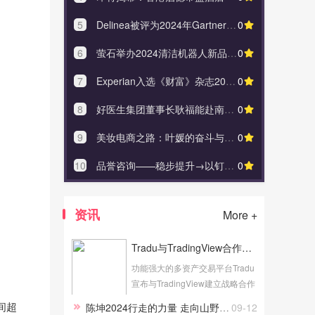
5
Delinea被评为2024年Gartner®特权访问管理魔力象限™的领导者
0
5
阿森纳与NTT 
6
萤石举办2024清洁机器人新品发布会 多维智能再造行业标杆
0
6
Boomi
7
Experian入选《财富》杂志2024年“百佳科技工作场所”榜单
0
7
萤石举办2
8
好医生集团董事长耿福能赴南京秦邦吉品农业开发公司考察调研
0
8
美妆电商之
9
美妆电商之路：叶媛的奋斗与感恩————杭州海仓云商科技有限公司
0
9
Experi
10
品誉咨询——稳步提升→以钉钉子精神抓好绩效落地！
0
10
Deline
资讯
More +
Tradu与TradingView合作为全球客户提供一流的图表和交易工具
功能强大的多资产交易平台Tradu
宣布与TradingView建立战略合作
伙伴关系，TradingView是面向交
空间超
陈坤2024行走的力量 走向山野感受距离自然更近的地方
09-12
易者和投资者的领先平台，提供