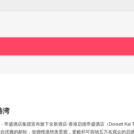
港湾
1日 - 帝盛酒店集团宣布旗下全新酒店-香港启德帝盛酒店（Dorsett Kai Ta
店灵感源自优雅的邮轮，坐拥维港绝美景观，更毗邻可容纳五万名观众的启